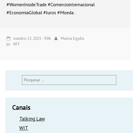
#WomenInsideTrade #Comerciointernacional
#EconomiaGlobal #Juros #Moeda .
outubro 15, 2025 - 9:06
Marina Egydio
WIT
Pesquisar
por:
Canais
Talking Law
WIT